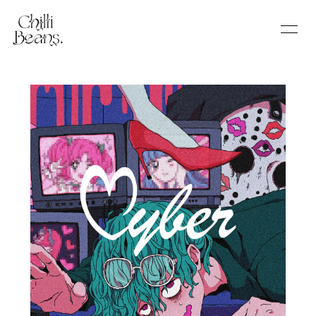
Home
Information
Schedule
Profile
Video
Discography
Goods Store
Blog
Movie
Radio
Photo
Q&A