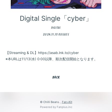
Room
MAGAZINE
Digital Single「cyber」
App
DIGITAL
2024.11.13 RELEASE
【Streaming & DL】
https://asab.lnk.to/cyber
※本URLは11/13(水) 0:00以降、順次配信開始となります。
会員登録
ログイン
BACK
© Chilli Beans. ,
Fan+Kit
Powered by Fanplus.inc