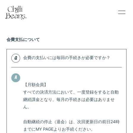
Home
Information
会費支払について
Schedule
Profile
会費の支払いには毎回の手続きが必要ですか？
Q
Video
Discography
A
Goods Store
Blog
【月額会員】
すべての決済方法において、一度登録をすると自動
継続課金となり、毎月の手続きは必要はありませ
Movie
Radio
ん。
Photo
Q&A
自動継続の停止（退会）は、次回更新日の前日24時
までにMY PAGEよりお手続ください。