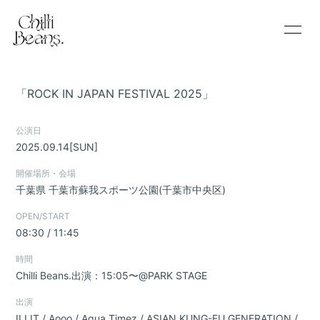
Home
Information
「ROCK IN JAPAN FESTIVAL 2025」
Schedule
Profile
公演日
2025.09.14
[SUN]
Video
Discography
開催場所・会場
千葉県
千葉市蘇我スポーツ公園(千葉市中央区)
Goods Store
Blog
OPEN/START
08:30 / 11:45
Movie
Radio
時間
Chilli Beans.出演：15:05〜@PARK STAGE
Photo
Q&A
出演
ILLIT / Aooo / Aqua Timez / ASIAN KUNG-FU GENERATION /