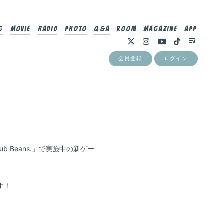
g
Movie
Radio
Photo
Q&A
Room
MAGAZINE
App
会員登録
ログイン
「Club Beans.」で実施中の新ゲー
す！