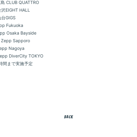
 CLUB QUATTRO
EIGHT HALL
台GIGS
 Fukuoka
Osaka Bayside
pp Sapporo
p Nagoya
 DiverCity TOKYO
時間まで実施予定
BACK