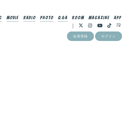
g
Movie
Radio
Photo
Q&A
Room
MAGAZINE
App
会員登録
ログイン