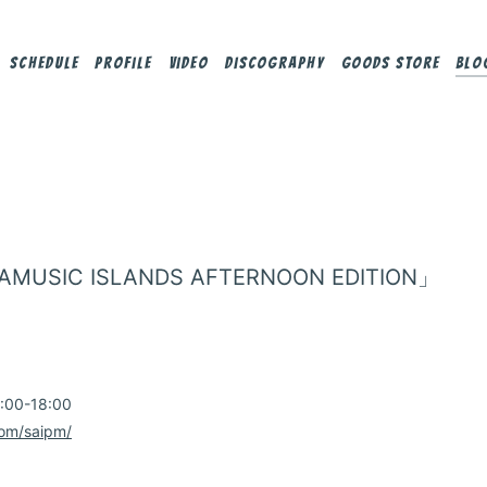
Schedule
Profile
Video
Discography
Goods Store
Blo
AMUSIC ISLANDS AFTERNOON EDITION」
0-18:00
com/saipm/